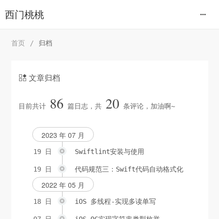
西门桃桃
首页
/
归档
文章归档

86
20
目前共计
篇日志，共
条评论，加油啊~
2023 年 07 月
19 日
Swiftlint安装与使用
19 日
代码规范三：Swift代码自动格式化
2022 年 05 月
18 日
iOS 多线程-实现多读单写
07 日
iOS-OC实现字符串类型枚举