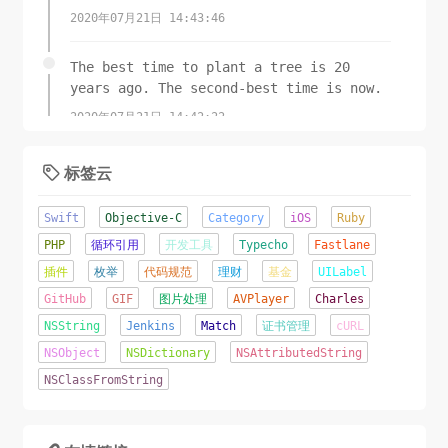
2020年07月21日 14:43:46
The best time to plant a tree is 20
years ago. The second-best time is now.
2020年07月21日 14:42:22
标签云

Swift
Objective-C
Category
iOS
Ruby
PHP
循环引用
开发工具
Typecho
Fastlane
插件
枚举
代码规范
理财
基金
UILabel
GitHub
GIF
图片处理
AVPlayer
Charles
NSString
Jenkins
Match
证书管理
cURL
NSObject
NSDictionary
NSAttributedString
NSClassFromString