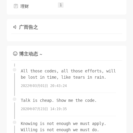
1

理财
广而告之

博主动态 ~

All those codes, all those efforts, will
be lost in time, like tears in rain.
2022年03月01日 20:43:24
Talk is cheap. Show me the code.
2020年07月23日 14:19:35
Knowing is not enough we must apply.
Willing is not enough we must do.