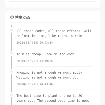
博主动态 ~

All those codes, all those efforts, will
be lost in time, like tears in rain.
2022年03月01日 20:43:24
Talk is cheap. Show me the code.
2020年07月23日 14:19:35
Knowing is not enough we must apply.
Willing is not enough we must do.
2020年07月21日 14:43:46
The best time to plant a tree is 20
years ago. The second-best time is now.