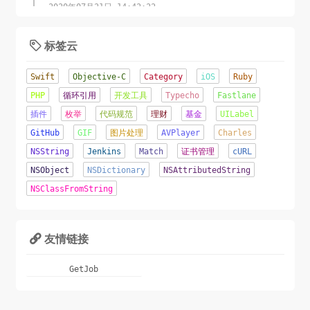
2020年07月21日 14:42:22
标签云

Swift
Objective-C
Category
iOS
Ruby
PHP
循环引用
开发工具
Typecho
Fastlane
插件
枚举
代码规范
理财
基金
UILabel
GitHub
GIF
图片处理
AVPlayer
Charles
NSString
Jenkins
Match
证书管理
cURL
NSObject
NSDictionary
NSAttributedString
NSClassFromString
友情链接

GetJob