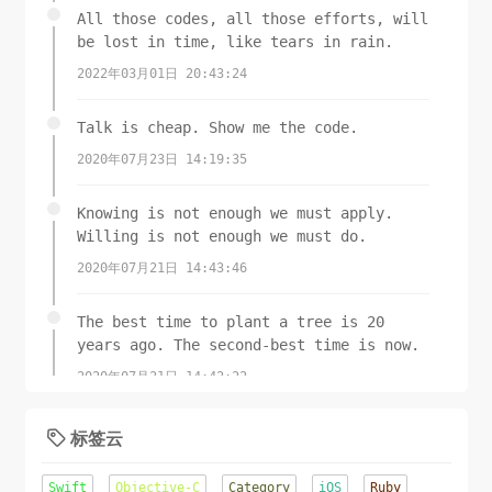
All those codes, all those efforts, will
be lost in time, like tears in rain.
2022年03月01日 20:43:24
Talk is cheap. Show me the code.
2020年07月23日 14:19:35
Knowing is not enough we must apply.
Willing is not enough we must do.
2020年07月21日 14:43:46
The best time to plant a tree is 20
years ago. The second-best time is now.
2020年07月21日 14:42:22
标签云

Swift
Objective-C
Category
iOS
Ruby