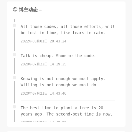
博主动态 ~

All those codes, all those efforts, will
be lost in time, like tears in rain.
2022年03月01日 20:43:24
Talk is cheap. Show me the code.
2020年07月23日 14:19:35
Knowing is not enough we must apply.
Willing is not enough we must do.
2020年07月21日 14:43:46
The best time to plant a tree is 20
years ago. The second-best time is now.
2020年07月21日 14:42:22