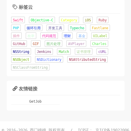
标签云

Swift
Objective-C
Category
iOS
Ruby
PHP
循环引用
开发工具
Typecho
Fastlane
插件
枚举
代码规范
理财
基金
UILabel
GitHub
GIF
图片处理
AVPlayer
Charles
NSString
Jenkins
Match
证书管理
cURL
NSObject
NSDictionary
NSAttributedString
NSClassFromString
友情链接

GetJob
© 2016-2026
西门桃桃 版权所有
/
ICP证：
京ICP备19022006