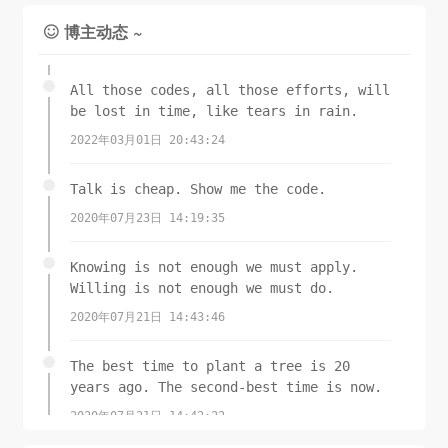
博主动态 ~

All those codes, all those efforts, will
be lost in time, like tears in rain.
2022年03月01日 20:43:24
Talk is cheap. Show me the code.
2020年07月23日 14:19:35
Knowing is not enough we must apply.
Willing is not enough we must do.
2020年07月21日 14:43:46
The best time to plant a tree is 20
years ago. The second-best time is now.
2020年07月21日 14:42:22